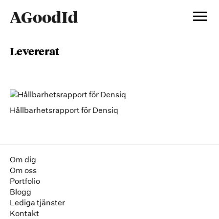
Hoppa
Huv
AGoodId
till
innehåll
levererat
Hållbarhetsrapport för Densiq
Om dig
Om oss
Portfolio
Blogg
Lediga tjänster
Kontakt