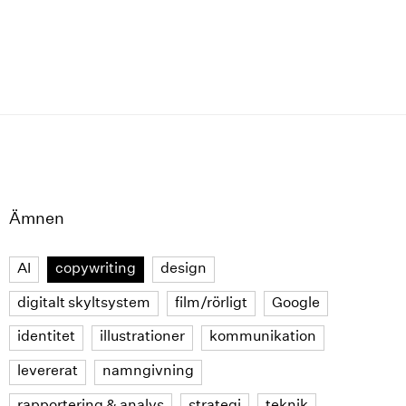
Ämnen
AI
copywriting
design
digitalt skyltsystem
film/rörligt
Google
identitet
illustrationer
kommunikation
levererat
namngivning
rapportering & analys
strategi
teknik