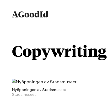
Hoppa
till
AGoodId
innehåll
copywriting
Nyöppningen av Stadsmuseet
Stadsmuseet