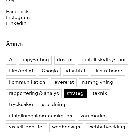
Facebook
Instagram
LinkedIn
Ämnen
AI
copywriting
design
digitalt skyltsystem
film/rörligt
Google
identitet
illustrationer
kommunikation
levererat
namngivning
rapportering & analys
strategi
teknik
trycksaker
utbildning
utställningskommunikation
varumärke
visuell identitet
webbdesign
webbutveckling