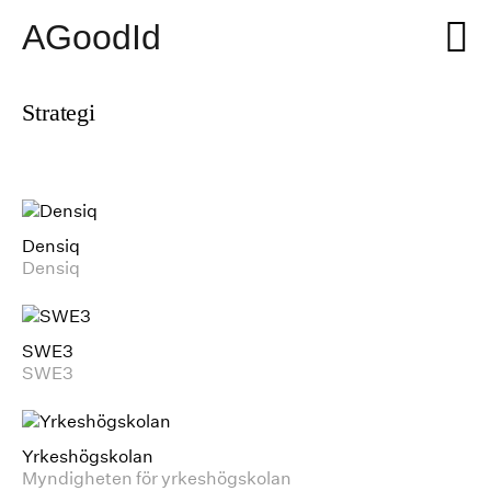
Hoppa
Hu
AGoodId
till
innehåll
strategi
Densiq
Densiq
SWE3
SWE3
Yrkeshögskolan
Myndigheten för yrkeshögskolan