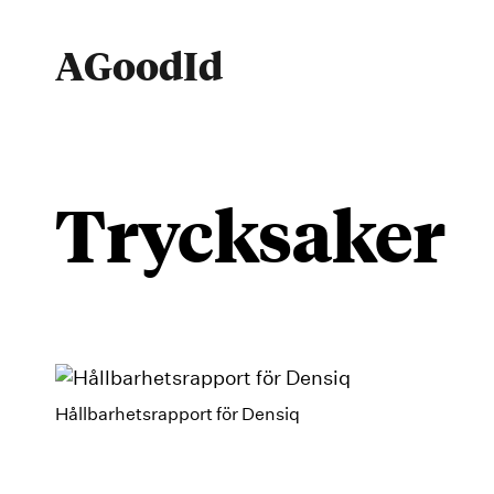
Hoppa
till
AGoodId
innehåll
trycksaker
Hållbarhetsrapport för Densiq