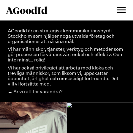
Hoppa
Huv
AGoodId
till
innehåll
AGoodId är en strategisk kommunikationsbyrå i
Stockholm som hjälper noga utvalda företag och
organisationer att nå sina mål.
Vi har människor, tjänster, verktyg och metoder som
gör processen förvånansvärt enkel och effektiv. Och
inte minst… rolig!
Vi har också privilegiet att arbeta med kloka och
trevliga människor, som liksom vi, uppskattar
öppenhet, ärlighet och ömsesidigt förtroende. Det
vill vi fortsätta med.
Är vi rätt för varandra?