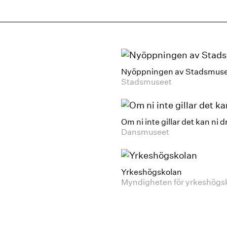
Nyöppningen av Stadsmus
Stadsmuseet
Om ni inte gillar det kan ni d
Dansmuseet
Yrkeshögskolan
Myndigheten för yrkeshögs