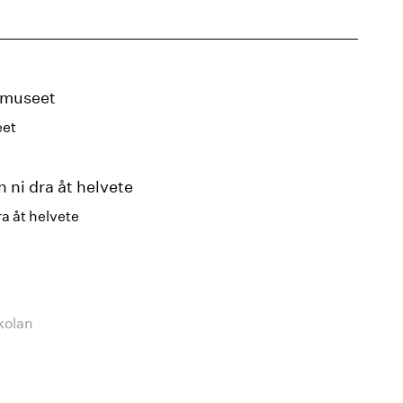
eet
ra åt helvete
kolan