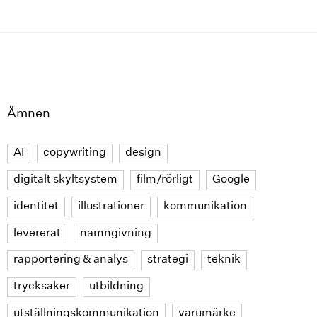
Ämnen
AI
copywriting
design
digitalt skyltsystem
film/rörligt
Google
identitet
illustrationer
kommunikation
levererat
namngivning
rapportering & analys
strategi
teknik
trycksaker
utbildning
utställningskommunikation
varumärke