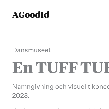
Hoppa
till
AGoodId
innehåll
Dansmuseet
En TUFF TUF
Namngivning och visuellt konce
2023.