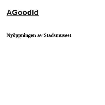
Hoppa
till
AGoodId
innehåll
Huvudmeny
Nyöppningen av Stadsmuseet