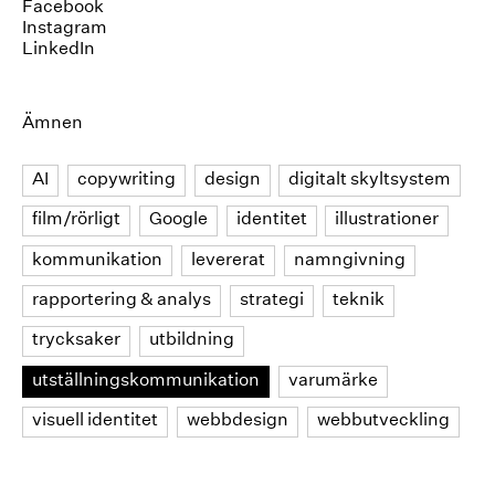
Facebook
Instagram
LinkedIn
Ämnen
AI
copywriting
design
digitalt skyltsystem
film/rörligt
Google
identitet
illustrationer
kommunikation
levererat
namngivning
rapportering & analys
strategi
teknik
trycksaker
utbildning
utställningskommunikation
varumärke
visuell identitet
webbdesign
webbutveckling