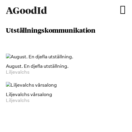
Hoppa
AGoodId
Hu
till
innehåll
utställningskommunikation
August. En djefla utställning.
Liljevalchs
Liljevalchs vårsalong
Liljevalchs